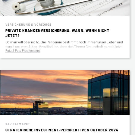
VERSICHERUNG & VORSORGE
PRIVATE KRANKENVERSICHERUNG: WANN, WENN NICHT
JETZT?
Ob man will oder nicht: Die Pandemie bestimmt noch immer unser Leben und
damit unseren Alltag. Verständlich, dass das Thema Gesundheit gerade jetzt
Putz & Putz Plus Konzept
verstärkt thematisiert…
KAPITALMARKT
STRATEGISCHE INVESTMENT-PERSPEKTIVEN OKTOBER 2024