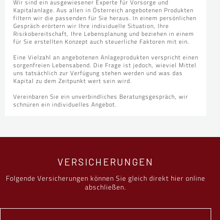
Wir sind ein ausgewiesener Experte für Vorsorge und
Kapitalanlage. Aus allen in Österreich angebotenen Produkten
filtern wir die passenden für Sie heraus. In einem persönlichen
Gespräch erörtern wir Ihre individuelle Situation, Ihre
Risikobereitschaft, Ihre Lebensplanung und beziehen in einem
für Sie erstellten Konzept auch steuerliche Faktoren mit ein.
Eine Vielzahl an angebotenen Anlageprodukten verspricht einen
sorgenfreien Lebensabend. Die Frage ist jedoch, wieviel Mittel
uns tatsächlich zur Verfügung stehen werden und was das
Kapital zu dem Zeitpunkt wert sein wird.
Vereinbaren Sie ein unverbindliches Beratungsgespräch, wir
schnüren ein individuelles Angebot.
VERSICHERUNGEN
Folgende Versicherungen können Sie gleich direkt hier online
abschließen.