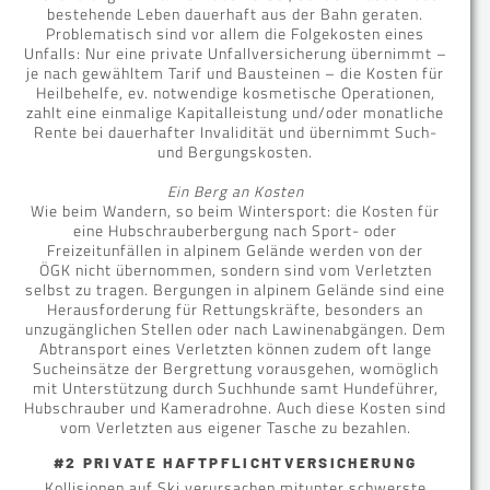
bestehende Leben dauerhaft aus der Bahn geraten.
Problematisch sind vor allem die Folgekosten eines
Unfalls: Nur eine private Unfallversicherung übernimmt –
je nach gewähltem Tarif und Bausteinen – die Kosten für
Heilbehelfe, ev. notwendige kosmetische Operationen,
zahlt eine einmalige Kapitalleistung und/oder monatliche
Rente bei dauerhafter Invalidität und übernimmt Such-
und Bergungskosten.
Ein Berg an Kosten
Wie beim Wandern, so beim Wintersport: die Kosten für
eine Hubschrauberbergung nach Sport- oder
Freizeitunfällen in alpinem Gelände werden von der
ÖGK nicht übernommen, sondern sind vom Verletzten
selbst zu tragen. Bergungen in alpinem Gelände sind eine
Herausforderung für Rettungskräfte, besonders an
unzugänglichen Stellen oder nach Lawinenabgängen. Dem
Abtransport eines Verletzten können zudem oft lange
Sucheinsätze der Bergrettung vorausgehen, womöglich
mit Unterstützung durch Suchhunde samt Hundeführer,
Hubschrauber und Kameradrohne. Auch diese Kosten sind
vom Verletzten aus eigener Tasche zu bezahlen.
#2 PRIVATE HAFTPFLICHTVERSICHERUNG
Kollisionen auf Ski verursachen mitunter schwerste