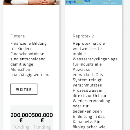
Fintune
Reprotex 2
Finanzielle Bildung
Reprotex hat die
für Kinder:
weltweit erste
Finanzkenntnisse
mobile
sind entscheidend,
Wasserrecyclinganlage
damit junge
für industrielle
Menschen
Abwässer
unabhängig werden.
entwickelt. Das
System reinigt
verschmutztes
WEITER
Prozesswasser
direkt vor Ort zur
Wiederverwendung
oder zur
bedenkenlosen
200.000
500.000
Einleitung in das
€
€
Kanalnetz. Ein
Funding
Funding
ökologischer wie