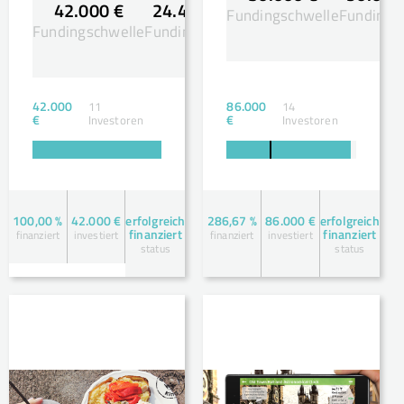
42.000 €
24.480 €
Fundingschwelle
Fundingsz
Fundingschwelle
Fundingsziel
42.000
86.000
11
14
€
€
Investoren
Investoren
100,00 %
42.000 €
erfolgreich
286,67 %
86.000 €
erfolgreich
finanziert
finanziert
finanziert
investiert
finanziert
investiert
status
status