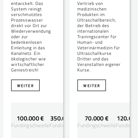
entwickelt. Das
Vertrieb von
System reinigt
medizinischen
verschmutztes
Produkten im
Prozesswasser
Ultraschallbereich,
direkt vor Ort zur
der Betrieb des
Wiederverwendung
internationalen
oder zur
Trainingscenter für
bedenkenlosen
Human- und
Einleitung in das
Veterinärmedizin für
Kanalnetz. Ein
Ultraschallkurse
ökologischer wie
Dritter und das
wirtschaftlicher
Veranstalten eigener
Geniestreich!
Kurse.
WEITER
WEITER
100.000 €
350.000 €
70.000 €
120.000
Fundingschwelle
Fundingsziel
Fundingschwelle
Fundingsz