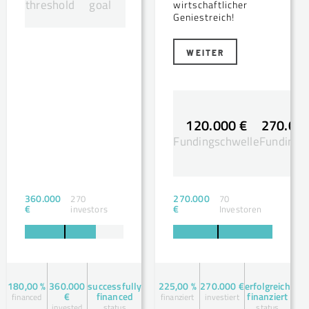
threshold
goal
wirtschaftlicher
Geniestreich!
WEITER
120.000 €
270.000
Fundingschwelle
Fundingsz
360.000
270.000
270
70
€
€
investors
Investoren
180,00 %
360.000
successfully
225,00 %
270.000 €
erfolgreich
€
financed
finanziert
financed
finanziert
investiert
invested
status
status