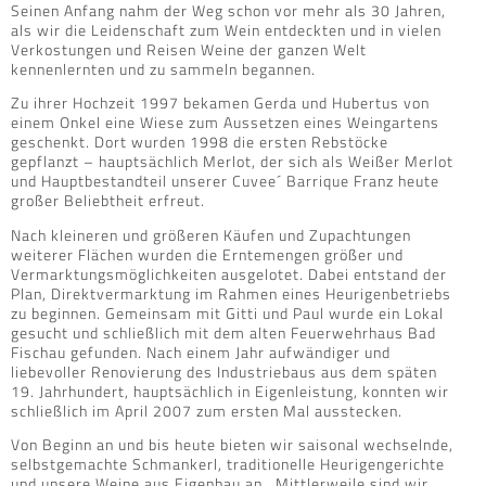
Seinen Anfang nahm der Weg schon vor mehr als 30 Jahren,
als wir die Leidenschaft zum Wein entdeckten und in vielen
Verkostungen und Reisen Weine der ganzen Welt
kennenlernten und zu sammeln begannen.
Zu ihrer Hochzeit 1997 bekamen Gerda und Hubertus von
einem Onkel eine Wiese zum Aussetzen eines Weingartens
geschenkt. Dort wurden 1998 die ersten Rebstöcke
gepflanzt – hauptsächlich Merlot, der sich als Weißer Merlot
und Hauptbestandteil unserer Cuvee´ Barrique Franz heute
großer Beliebtheit erfreut.
Nach kleineren und größeren Käufen und Zupachtungen
weiterer Flächen wurden die Erntemengen größer und
Vermarktungsmöglichkeiten ausgelotet. Dabei entstand der
Plan, Direktvermarktung im Rahmen eines Heurigenbetriebs
zu beginnen. Gemeinsam mit Gitti und Paul wurde ein Lokal
gesucht und schließlich mit dem alten Feuerwehrhaus Bad
Fischau gefunden. Nach einem Jahr aufwändiger und
liebevoller Renovierung des Industriebaus aus dem späten
19. Jahrhundert, hauptsächlich in Eigenleistung, konnten wir
schließlich im April 2007 zum ersten Mal ausstecken.
Von Beginn an und bis heute bieten wir saisonal wechselnde,
selbstgemachte Schmankerl, traditionelle Heurigengerichte
und unsere Weine aus Eigenbau an. Mittlerweile sind wir