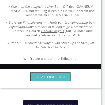
Start-up Case digitAAL Life:
Spin-Off des JOANNEUM
RESEARCH, Vorstellung durch die (Mit)Gründer*in und
Geschäftsführerin DI Maria Fellner
Start-up Finanzierung mit Hilfe von Crowdinvesting bzw.
Eigenkapitalinvestments in frühphasige Unternehmen
–
Vorstellung durch
Danube Angels
(Mit)Gründer und
Geschäftsführer Paul G. Putz, MBA
Panel – Herausforderungen von Start-ups (insbes.) im
Digital-Health-Bereich
Wir freuen uns auf Ihre Teilnahme!
JETZT ANMELDEN